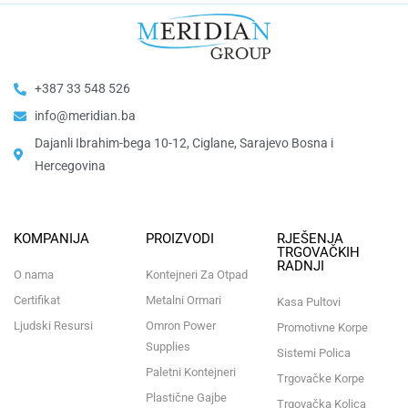
+387 33 548 526
info@meridian.ba
Dajanli Ibrahim-bega 10-12, Ciglane, Sarajevo Bosna i
Hercegovina​
KOMPANIJA
PROIZVODI
RJEŠENJA
TRGOVAČKIH
RADNJI
O nama
Kontejneri Za Otpad
Certifikat
Metalni Ormari
Kasa Pultovi
Ljudski Resursi
Omron Power
Promotivne Korpe
Supplies
Sistemi Polica
Paletni Kontejneri
Trgovačke Korpe
Plastične Gajbe
Trgovačka Kolica