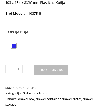
103 x 134 x 83(h) mm Plastična Kutija
Broj Modela : 10375-B
OPCIJA BOJA
-
+
TRAŽI PONUDU
SKU:
150 10 13 75 316
Kategorija:
Gajbe sa ladicama
Oznake:
drawer box
,
drawer container
,
drawer crates
,
drawer
storage