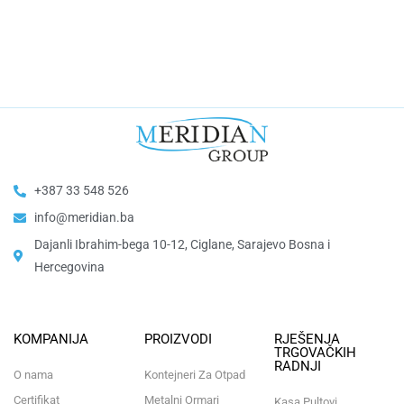
+387 33 548 526
info@meridian.ba
Dajanli Ibrahim-bega 10-12, Ciglane, Sarajevo Bosna i
Hercegovina​
KOMPANIJA
PROIZVODI
RJEŠENJA
TRGOVAČKIH
RADNJI
O nama
Kontejneri Za Otpad
Certifikat
Metalni Ormari
Kasa Pultovi