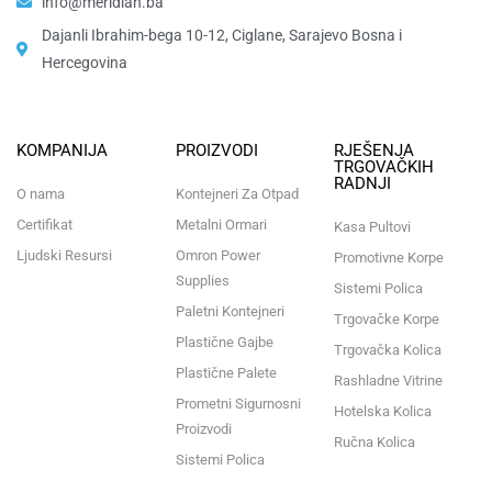
info@meridian.ba
Dajanli Ibrahim-bega 10-12, Ciglane, Sarajevo Bosna i
Hercegovina​
KOMPANIJA
PROIZVODI
RJEŠENJA
TRGOVAČKIH
RADNJI
O nama
Kontejneri Za Otpad
Certifikat
Metalni Ormari
Kasa Pultovi
Ljudski Resursi
Omron Power
Promotivne Korpe
Supplies
Sistemi Polica
Paletni Kontejneri
Trgovačke Korpe
Plastične Gajbe
Trgovačka Kolica
Plastične Palete
Rashladne Vitrine
Prometni Sigurnosni
Hotelska Kolica
Proizvodi
Ručna Kolica
Sistemi Polica