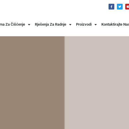
ema Za Čišćenje
Rješenja Za Radnje
Proizvodi
Kontaktirajte Na