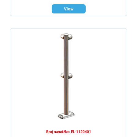
View
Broj narudžbe: EL-1120401