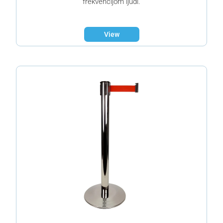
frekvencijom ljudi.
View